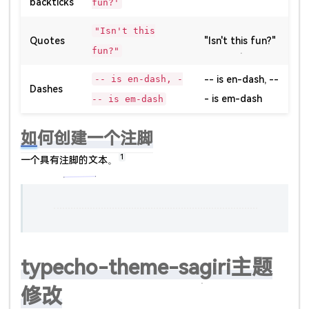
backticks
fun?'
"Isn't this
Quotes
"Isn't this fun?"
fun?"
-- is en-dash, -
-- is en-dash, --
Dashes
- is em-dash
-- is em-dash
如何创建一个注脚
1
一个具有注脚的文本。
typecho-theme-sagiri主题
修改