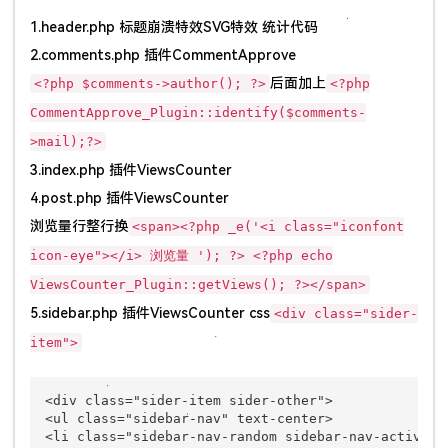
1.header.php 标题崩溃特效SVG特效 统计代码
2.comments.php 插件CommentApprove
后面加上
<?php $comments->author(); ?>
<?php
CommentApprove_Plugin::identify($comments-
>mail);?>
3.index.php 插件ViewsCounter
4.post.php 插件ViewsCounter
浏览量行整行换
<span><?php _e('<i class="iconfont
icon-eye"></i> 浏览量 '); ?> <?php echo
ViewsCounter_Plugin::getViews(); ?></span>
5.sidebar.php 插件ViewsCounter css
<div class="sider-
item">
<div class="sider-item sider-other">

<ul class="sidebar-nav" text-center>

<li class="sidebar-nav-random sidebar-nav-active"