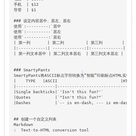
手机  | $12

导管  | $1

### 设定内容居中、居左、居右

使用`:---------:`居中

使用`:----------`居左

使用`----------:`居右

| 第一列       | 第二列         | 第三列        |

|:-----------:| -------------:|:-------------|

| 第一列文本居中 | 第二列文本居右  | 第三列文本居左 | 

### SmartyPants

SmartyPants将ASCII标点字符转换为“智能”印刷标点HTML实体。
|    TYPE   |ASCII                          |HTML  
|----------------|-------------------------------|-
|Single backticks|`'Isn't this fun?'`            |'
|Quotes          |`"Isn't this fun?"`            |"
|Dashes          |`-- is en-dash, --- is em-dash`|-
## 创建一个自定义列表

Markdown

:  Text-to-HTML conversion tool
