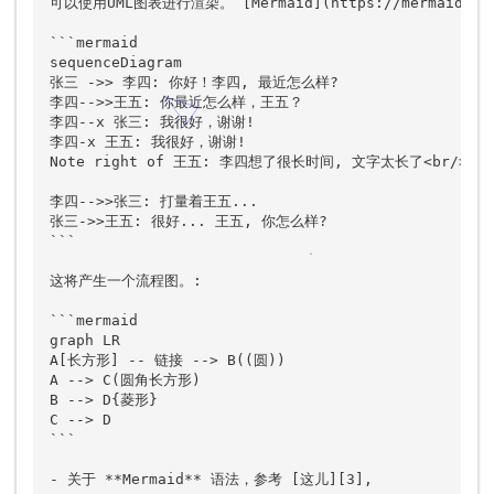
可以使用UML图表进行渲染。 [Mermaid](https://mermaidjs
```mermaid

sequenceDiagram

张三 ->> 李四: 你好！李四, 最近怎么样?

李四-->>王五: 你最近怎么样，王五？

李四--x 张三: 我很好，谢谢!

李四-x 王五: 我很好，谢谢!

Note right of 王五: 李四想了很长时间, 文字太长了<br/>不
李四-->>张三: 打量着王五...

张三->>王五: 很好... 王五, 你怎么样?

```

这将产生一个流程图。:

```mermaid

graph LR

A[长方形] -- 链接 --> B((圆))

A --> C(圆角长方形)

B --> D{菱形}

C --> D

```

- 关于 **Mermaid** 语法，参考 [这儿][3],
