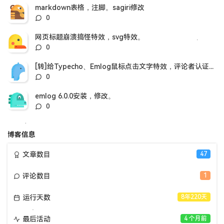
数：
markdown表格，注脚。sagiri修改
评
0
论
数：
网页标题崩溃搞怪特效，svg特效。
评
0
论
数：
[转]给Typecho、Emlog鼠标点击文字特效，评论者认证插件。
评
0
论
数：
emlog 6.0.0安装，修改。
评
0
论
数：
博客信息
文章数目
47
评论数目
1
运行天数
8年220天
最后活动
4 个月前