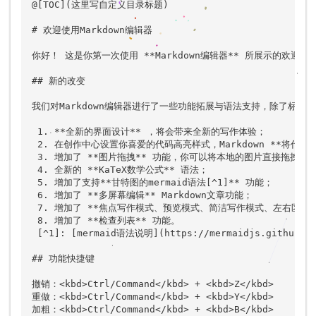
@[TOC](这里写自定义目录标题)

# 欢迎使用Markdown编辑器

你好！ 这是你第一次使用 **Markdown编辑器** 所展示的欢迎页
## 新的改变

我们对Markdown编辑器进行了一些功能拓展与语法支持，除了标准的
 1. **全新的界面设计** ，将会带来全新的写作体验；

 2. 在创作中心设置你喜爱的代码高亮样式，Markdown **将代码
 3. 增加了 **图片拖拽** 功能，你可以将本地的图片直接拖拽到
 4. 全新的 **KaTeX数学公式** 语法；

 5. 增加了支持**甘特图的mermaid语法[^1]** 功能；

 6. 增加了 **多屏幕编辑** Markdown文章功能；

 7. 增加了 **焦点写作模式、预览模式、简洁写作模式、左右区域
 8. 增加了 **检查列表** 功能。

 [^1]: [mermaid语法说明](https://mermaidjs.github.io
## 功能快捷键

撤销：<kbd>Ctrl/Command</kbd> + <kbd>Z</kbd>

重做：<kbd>Ctrl/Command</kbd> + <kbd>Y</kbd>

加粗：<kbd>Ctrl/Command</kbd> + <kbd>B</kbd>
