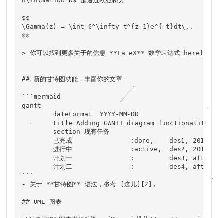
n\in\mathbb N$ 是通过欧拉积分

$$

\Gamma(z) = \int_0^\infty t^{z-1}e^{-t}dt\,.

$$

> 你可以找到更多关于的信息 **LaTeX** 数学表达式[here][1].
## 新的甘特图功能，丰富你的文章

```mermaid

gantt

        dateFormat  YYYY-MM-DD

        title Adding GANTT diagram functionality to
        section 现有任务

        已完成               :done,    des1, 2014-01
        进行中               :active,  des2, 2014-01
        计划一               :         des3, after d
        计划二               :         des4, after d
```

- 关于 **甘特图** 语法，参考 [这儿][2],

## UML 图表
