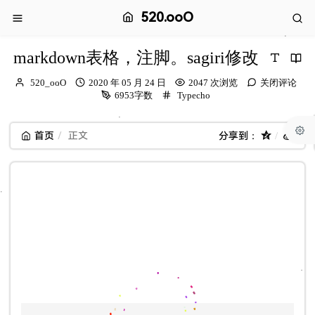
520.ooO
markdown表格，注脚。sagiri修改
博
发
520_ooO
2020 年 05 月 24 日
2047 次浏览
关闭评论
主：
布
分
6953字数
Typecho
时
类：
间：
首页
正文
分享到：