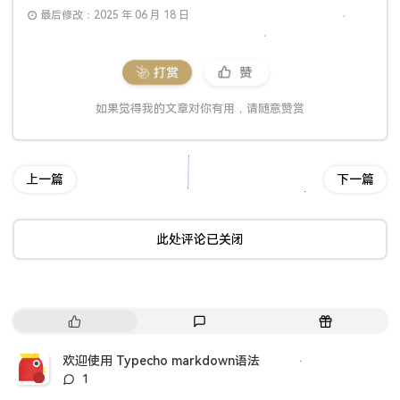
最后修改：2025 年 06 月 18 日
打赏
赞
如果觉得我的文章对你有用，请随意赞赏
上一篇
下一篇
此处评论已关闭
热
最
随
门
新
机
文
评
文
欢迎使用 Typecho markdown语法
章
论
章
评
1
论