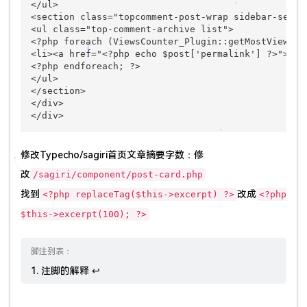
</ul>

<section class="topcomment-post-wrap sidebar-sectio
<ul class="top-comment-archive list">

<?php foreach (ViewsCounter_Plugin::getMostViewed()
<li><a href="<?php echo $post['permalink'] ?>"><?p
<?php endforeach; ?>

</ul>

</section>

</div>

修改Typecho/sagiri首页文章摘要字数：修
改
/sagiri/component/post-card.php
找到
改成
<?php replaceTag($this->excerpt) ?>
<?php
$this->excerpt(100); ?>
注脚的解释
↩