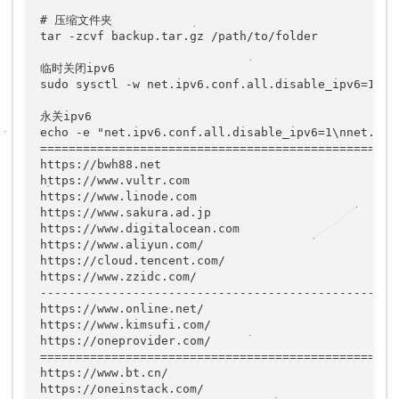
# 压缩文件夹

tar -zcvf backup.tar.gz /path/to/folder

临时关闭ipv6

sudo sysctl -w net.ipv6.conf.all.disable_ipv6=1 &&
永关ipv6

echo -e "net.ipv6.conf.all.disable_ipv6=1\nnet.ipv
===================================================
https://bwh88.net

https://www.vultr.com

https://www.linode.com

https://www.sakura.ad.jp

https://www.digitalocean.com

https://www.aliyun.com/

https://cloud.tencent.com/

https://www.zzidc.com/

-------------------------------------------------

https://www.online.net/

https://www.kimsufi.com/

https://oneprovider.com/

===================================================
https://www.bt.cn/

https://oneinstack.com/
