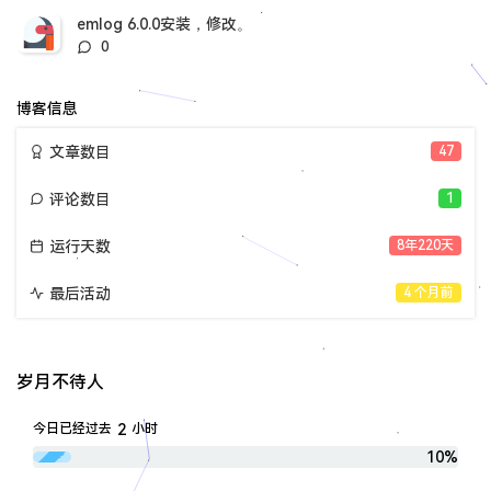
数：
emlog 6.0.0安装，修改。
评
0
论
数：
博客信息
文章数目
47
评论数目
1
运行天数
8年220天
最后活动
4 个月前
岁月不待人
2
今日已经过去
小时
10%