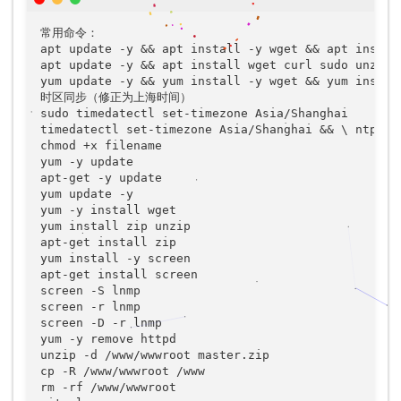
常用命令：

apt update -y && apt install -y wget && apt install
apt update -y && apt install wget curl sudo unzip g
yum update -y && yum install -y wget && yum install
时区同步（修正为上海时间）

sudo timedatectl set-timezone Asia/Shanghai

timedatectl set-timezone Asia/Shanghai && \ ntpdat
chmod +x filename

yum -y update

apt-get -y update

yum update -y

yum -y install wget

yum install zip unzip

apt-get install zip

yum install -y screen

apt-get install screen

screen -S lnmp

screen -r lnmp

screen -D -r lnmp

yum -y remove httpd

unzip -d /www/wwwroot master.zip

cp -R /www/wwwroot /www

rm -rf /www/wwwroot
