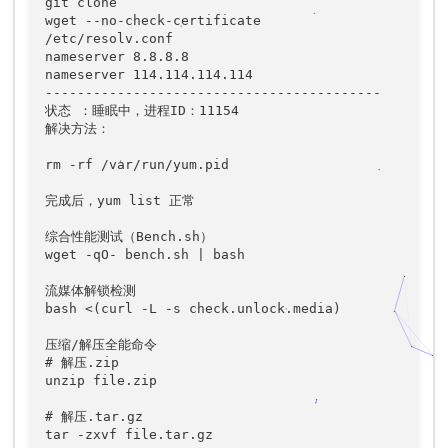
git clone

wget --no-check-certificate

/etc/resolv.conf

nameserver 8.8.8.8

nameserver 114.114.114.114

------------------------------------------

状态 ：睡眠中，进程ID：11154

解决方法：

rm -rf /var/run/yum.pid

完成后，yum list 正常

综合性能测试（Bench.sh）

wget -qO- bench.sh | bash

流媒体解锁检测

bash <(curl -L -s check.unlock.media)

压缩/解压全能命令

# 解压.zip

unzip file.zip  

# 解压.tar.gz

tar -zxvf file.tar.gz  
