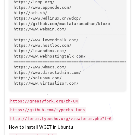
https://lnmp.org/

https://www.appnode.com/

http://amh.sh/

https://www.wdlinux.cn/wdcp/

https://github.com/mustafaramadhan/kloxo

http://www.webmin.com/

===================================================
https://www.lowendtalk.com/

https://www.hostloc.com/

https://lowendbox.com/

http://www.webhostingtalk.com/

===================================================
https://www.whmcs.com/

https://www.directadmin.com/

https://solusvm.com/

http://www.virtualizor.com/
https://greasyfork.org/zh-CN
https://github.com/typecho-fans
http://forum.typecho.org/viewforum.php?f=6
How to Install WGET in Ubuntu