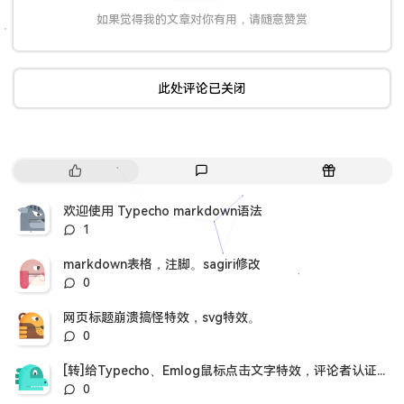
如果觉得我的文章对你有用，请随意赞赏
此处评论已关闭
热
最
随
门
新
机
文
评
文
欢迎使用 Typecho markdown语法
章
论
章
评
1
论
数：
markdown表格，注脚。sagiri修改
评
0
论
数：
网页标题崩溃搞怪特效，svg特效。
评
0
论
数：
[转]给Typecho、Emlog鼠标点击文字特效，评论者认证插件。
评
0
论